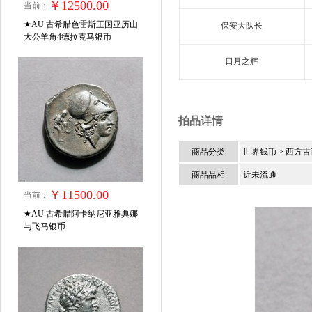
￥12500.00
当前：
★AU 古希腊色雷斯王国亚历山
保安大队长
大公羊角4德拉克马银币
日月之辉
拍品详情
商品分类
世界钱币
> 西方
商品品相
近未流通
￥11500.00
当前：
★AU 古希腊阿卡纳尼亚雅典娜
与飞马银币