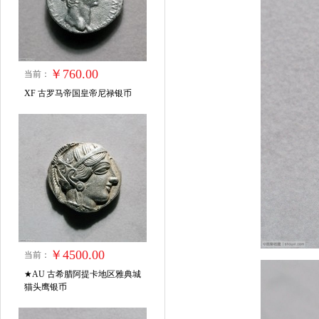
￥760.00
当前：
XF 古罗马帝国皇帝尼禄银币
￥4500.00
当前：
★AU 古希腊阿提卡地区雅典城
猫头鹰银币