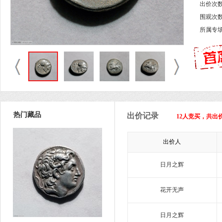
出价次数
围观次数
所属专
热门藏品
出价记录
12人竞买，共出价
出价人
日月之辉
花开无声
日月之辉