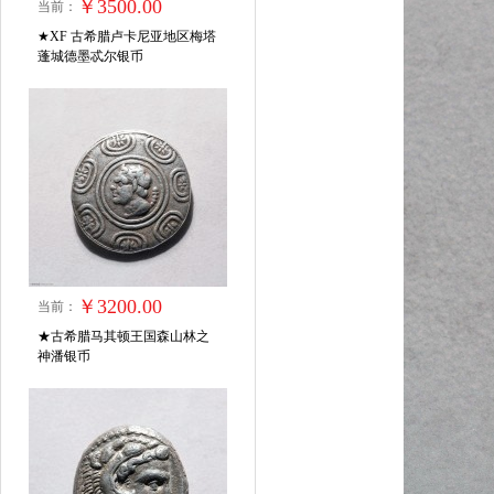
￥3500.00
当前：
★XF 古希腊卢卡尼亚地区梅塔
蓬城德墨忒尔银币
￥3200.00
当前：
★古希腊马其顿王国森山林之
神潘银币