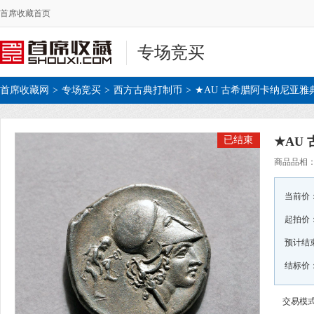
首席收藏首页
专场竞买
首席收藏网
>
专场竞买
>
西方古典打制币
>
★AU 古希腊阿卡纳尼亚雅
已结束
★AU
商品品相
当前价
起拍价
预计结
结标价：¥
交易模