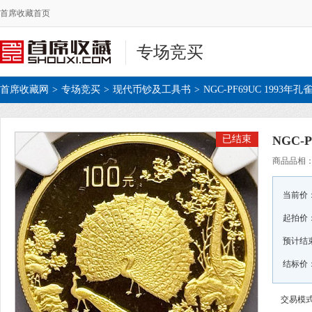
首席收藏首页
专场竞买
首席收藏网
>
专场竞买
>
现代币钞及工具书
>
NGC-PF69UC 1993
已结束
NGC-
商品品相
当前价
起拍价
预计结
结标价：¥
交易模