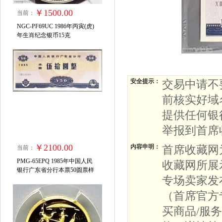
￥1500.00
当前：
NGC-PF69UC 1986年丙寅(虎)
年生肖纪念银币15克
安全提示：
交易中请不
前核实好域
提供任何银
举报到首席
￥2100.00
内容申明：
首席收藏网
当前：
PMG-65EPQ 1985年中国人民
收藏网所展
银行广东省分行本票50圆票样
专场卖家发
（首席官方
买商品/服