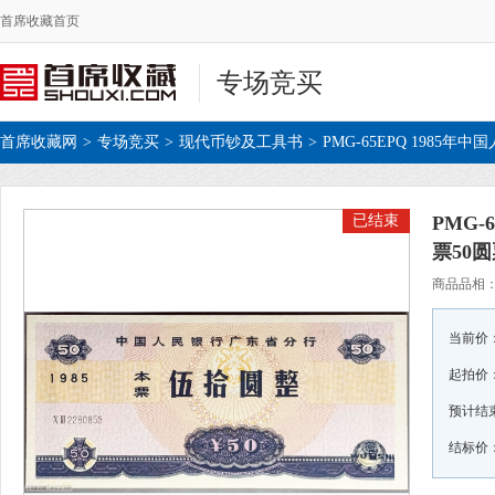
首席收藏首页
专场竞买
首席收藏网
>
专场竞买
>
现代币钞及工具书
>
PMG-65EPQ 1985
已结束
PMG-
票50
商品品相
当前价
起拍价
预计结
结标价：¥