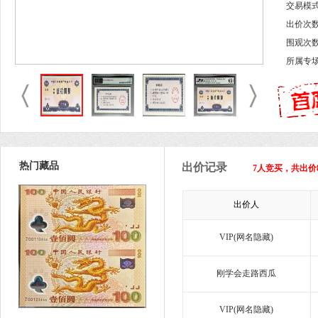
交易模
出价次数
围观次数
所属专
热门藏品
出价记录
7人竞买，共出价
出价人
VIP(网名隐藏)
刚学会走路西瓜
VIP(网名隐藏)