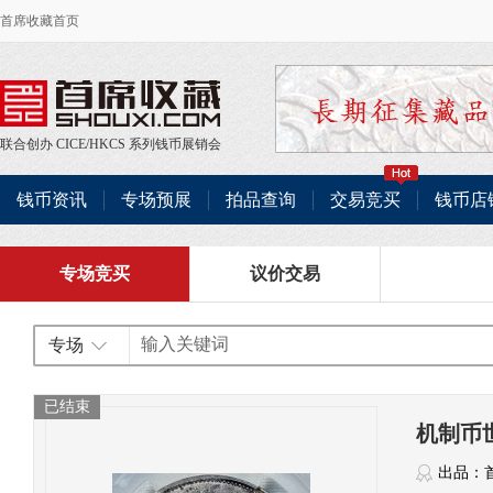
首席收藏首页
联合创办
CICE
/
HKCS
系列钱币展销会
钱币资讯
专场预展
拍品查询
交易竞买
钱币店
专场竞买
议价交易
专场
已结束
机制币
出品：